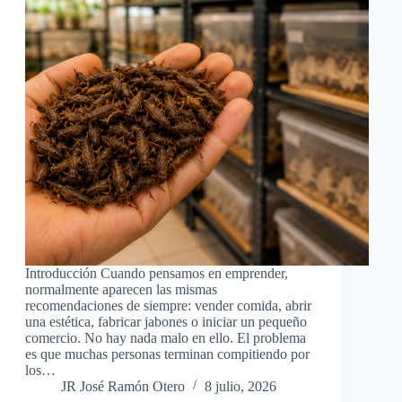
Introducción Cuando pensamos en emprender,
normalmente aparecen las mismas
recomendaciones de siempre: vender comida, abrir
una estética, fabricar jabones o iniciar un pequeño
comercio. No hay nada malo en ello. El problema
es que muchas personas terminan compitiendo por
los…
JR José Ramón Otero
8 julio, 2026