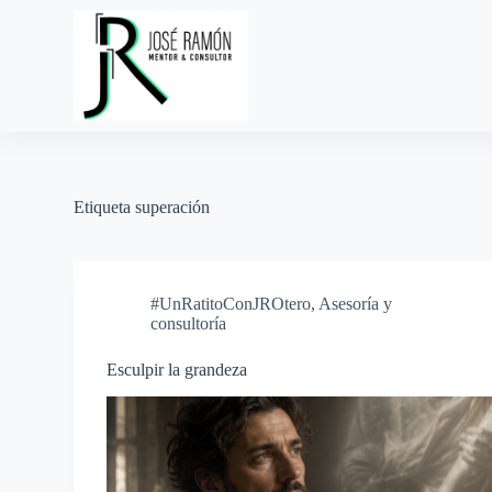
S
a
l
t
a
r
a
l
c
o
Etiqueta
superación
n
t
e
n
i
#UnRatitoConJROtero
,
Asesoría y
d
consultoría
o
Esculpir la grandeza