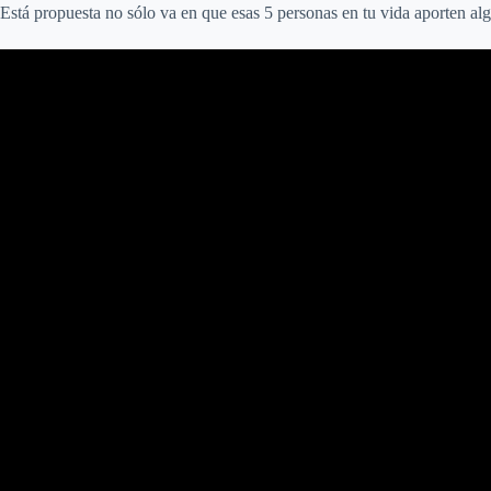
Está propuesta no sólo va en que esas 5 personas en tu vida aporten alg