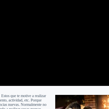
 Estos que te motive a realizar
ento, actividad, etc. Porque
riencias nuevas. Normalmente no
do a realizar cosas nuevas.