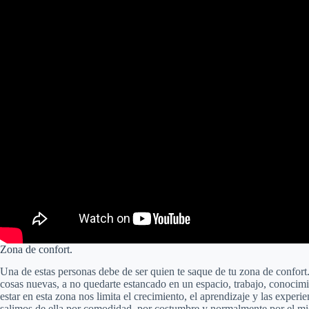
Zona de confort.
Una de estas personas debe de ser quien te saque de tu zona de confort.
cosas nuevas, a no quedarte estancado en un espacio, trabajo, conocimi
estar en esta zona nos limita el crecimiento, el aprendizaje y las expe
salimos de ella por comodidad, por costumbre y normalmente por el mie