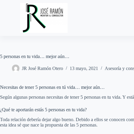
S
a
l
t
a
r
a
l
c
o
5 personas en tu vida… mejor aún…
n
t
JR José Ramón Otero
13 mayo, 2021
Asesoría y cons
e
n
i
d
Necesitas de tener 5 personas en tú vida… mejor aún…
o
Según algunas personas necesitas de tener 5 personas en tu vida. Y estás
¿Qué te aportarán estás 5 personas en tu vida?
Toda relación debería dejar algo bueno. Debido a ellos se conocen como
esta idea sé que nace la propuesta de las 5 personas.