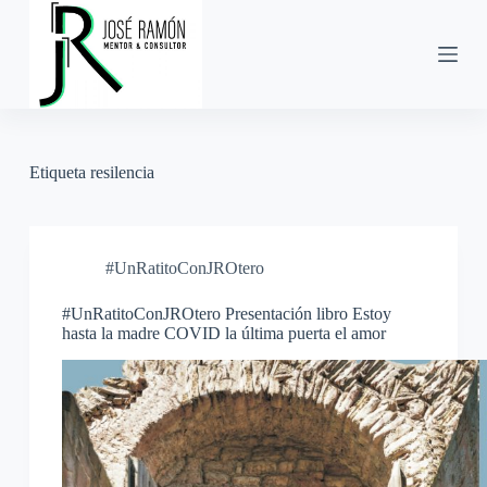
S
a
l
t
a
r
a
l
Etiqueta
resilencia
c
o
n
t
e
#UnRatitoConJROtero
n
i
d
#UnRatitoConJROtero Presentación libro Estoy
o
hasta la madre COVID la última puerta el amor