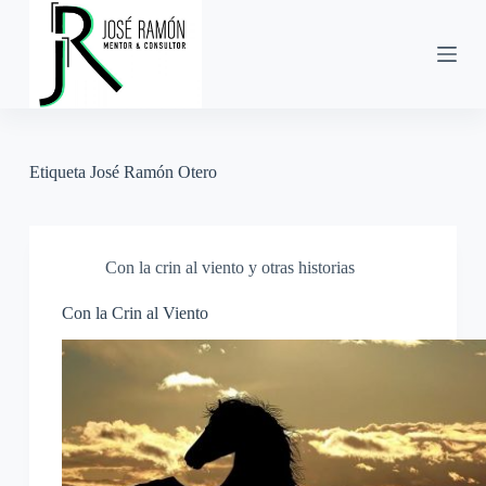
S
a
l
t
a
r
a
l
Etiqueta
José Ramón Otero
c
o
n
t
e
Con la crin al viento y otras historias
n
i
d
Con la Crin al Viento
o