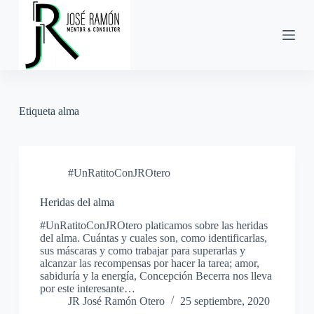
S
a
l
t
a
r
a
l
Etiqueta
alma
c
o
n
t
e
#UnRatitoConJROtero
n
i
d
Heridas del alma
o
#UnRatitoConJROtero platicamos sobre las heridas
del alma. Cuántas y cuales son, como identificarlas,
sus máscaras y como trabajar para superarlas y
alcanzar las recompensas por hacer la tarea; amor,
sabiduría y la energía, Concepción Becerra nos lleva
por este interesante…
JR José Ramón Otero
25 septiembre, 2020