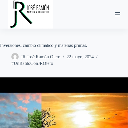
S
a
l
t
a
r
a
l
Inversiones, cambio climatico y materias primas.
c
o
n
JR José Ramón Otero
22 mayo, 2024
t
#UnRatitoConJROtero
e
n
i
d
o