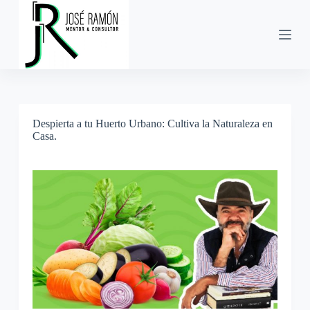
S
a
l
t
a
r
a
l
c
Despierta a tu Huerto Urbano: Cultiva la Naturaleza en
o
Casa.
n
t
e
n
i
d
o